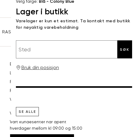
Velg farge:
Blå - Colony Blue
e-
Lager i butikk
XL
42
94
post
Sidebunn
Varelager er kun et estimat. Ta kontakt med butikk
XXL
44
98
for nøyaktig varebeholdning
RASK LEVERING
GRATIS RETUR
30 DAGERS RETURRETT
Sted
SØK
Betaling
Bruk din posisjon
Levering og frakt
Retur og bytte
Reklamasjon
Vilkår
SE ALLE
VI HJELPER DEG GJERNE!
Vårt kundesenter har åpent
hverdager mellom kl 09:00 og 15:00