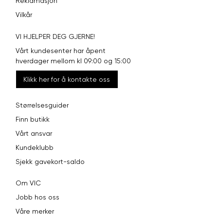
Reklamasjon
Vilkår
VI HJELPER DEG GJERNE!
Vårt kundesenter har åpent
hverdager mellom kl 09:00 og 15:00
Klikk her for å kontakte oss
Størrelsesguider
Finn butikk
Vårt ansvar
Kundeklubb
Sjekk gavekort-saldo
Om VIC
Jobb hos oss
Våre merker