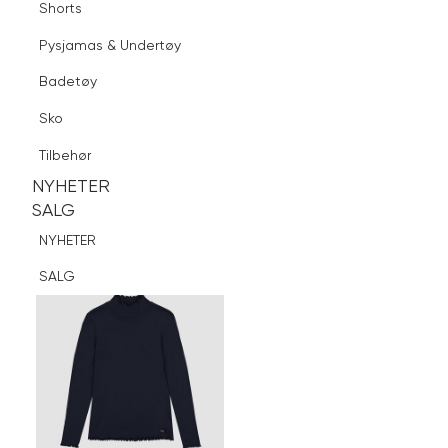
Shorts
Finn butikk
Pysjamas & Undertøy
Pysjamas & Undertøy
Sko
Badetøy
Tilbehør
Logg inn
Favoritter
Søk
Sko
NYHETER
SALG
Tilbehør
NYHETER
NYHETER
SALG
SALG
NYHETER
SALG