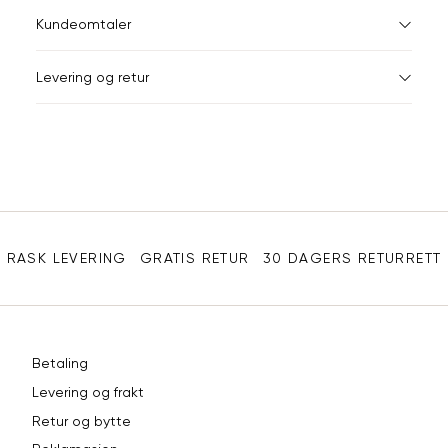
XS
S
XS
34
78
Kundeomtaler
S
36
82
XXL
Levering og retur
M
38
86
Din
L
40
90
e-
XL
42
94
post
Sidebunn
XXL
44
98
RASK LEVERING
GRATIS RETUR
30 DAGERS RETURRETT
Betaling
Levering og frakt
Retur og bytte