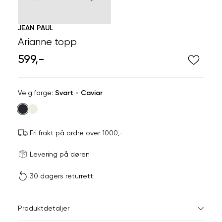
JEAN PAUL
Arianne topp
599,-
Velg
Velg farge:
Svart - Caviar
farge
Fri frakt på ordre over 1000,-
Størrels
Få v
Levering på døren
30 dagers returrett
Vi gir beskjed hvis varen 
ønsket 
L
Størrelser
Klesstørrelser
Br
Produktdetaljer