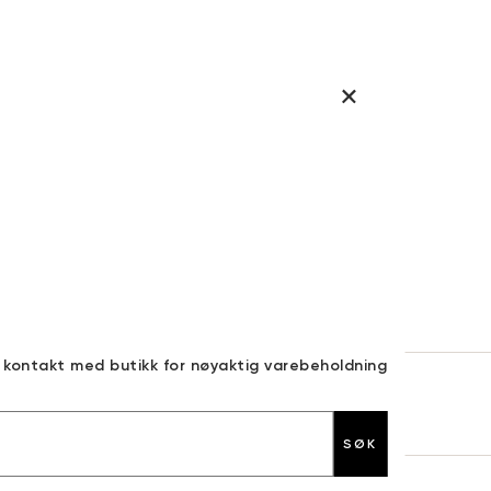
a kontakt med butikk for nøyaktig varebeholdning
30 DAGERS RETURRETT
SØK