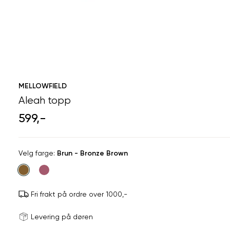
MELLOWFIELD
Aleah topp
599,-
Velg
Velg farge:
Brun - Bronze Brown
farge
Fri frakt på ordre over 1000,-
Størrels
Få v
Levering på døren