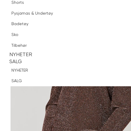
Shorts
Finn butikk
Pysjamas & Undertøy
Pysjamas & Undertøy
Sko
Badetøy
Tilbehør
Sko
NYHETER
SALG
Tilbehør
NYHETER
NYHETER
SALG
SALG
NYHETER
SALG