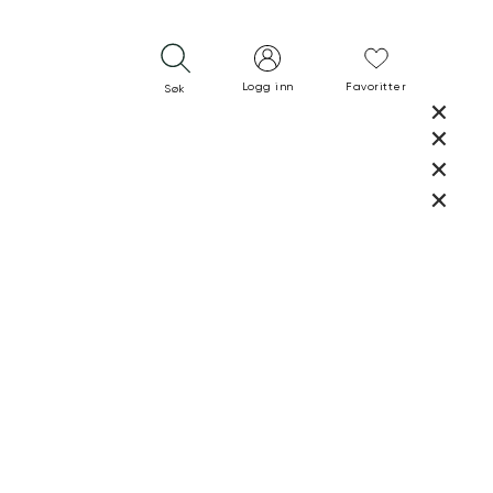
Logg inn
Favoritter
Søk
LUKK
LUKK
RASK LEVERING
GRATIS RETUR
30 DAGERS RETURRETT
LUKK
LUKK