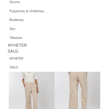
Shorts
Finn butikk
Pysjamas & Undertøy
Pysjamas & Undertøy
Sko
Badetøy
Tilbehør
Logg inn
Favoritter
Søk
Sko
NYHETER
SALG
Tilbehør
NYHETER
NYHETER
SALG
SALG
NYHETER
SALG