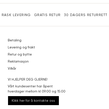
Sidebunn
XXL
44
33
RASK LEVERING
GRATIS RETUR
30 DAGERS RETURRETT
Betaling
Levering og frakt
Retur og bytte
Reklamasjon
Vilkår
VI HJELPER DEG GJERNE!
Vårt kundesenter har åpent
hverdager mellom kl 09:00 og 15:00
Klikk her for å kontakte oss