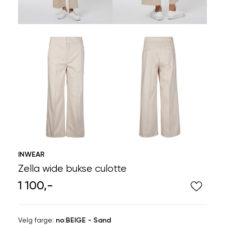
INWEAR
Zella wide bukse culotte
1 100,-
Velg
Velg farge:
no:BEIGE - Sand