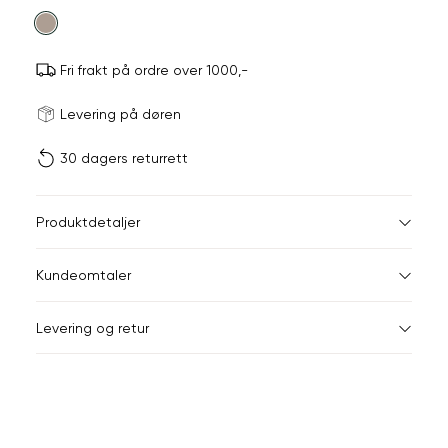
farge
Fri frakt på ordre over 1000,-
Størrels
Få v
Levering på døren
30 dagers returrett
Vi gir beskjed hvis varen 
ønsket 
L
Størrelser
Klesstørrelser
Jea
Produktdetaljer
34
36
XS
34
26-
Kundeomtaler
S
36
28-
44
Levering og retur
M
38
29-
Din
L
40
31
e-
XL
42
32
post