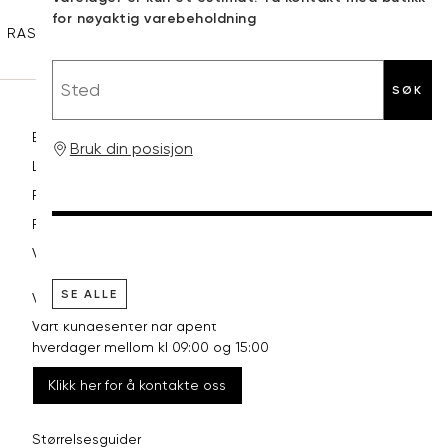
XXL
44
33
for nøyaktig varebeholdning
RASK LEVERING
GRATIS RETUR
30 DAGERS RETURRETT
Sted
SØK
Betaling
Bruk din posisjon
Levering og frakt
Retur og bytte
Reklamasjon
Vilkår
SE ALLE
VI HJELPER DEG GJERNE!
Vårt kundesenter har åpent
hverdager mellom kl 09:00 og 15:00
Klikk her for å kontakte oss
Størrelsesguider