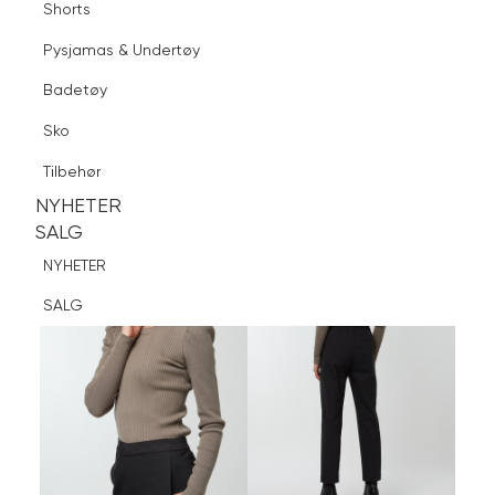
Shorts
Finn butikk
Pysjamas & Undertøy
Pysjamas & Undertøy
Sko
Badetøy
Tilbehør
Logg inn
Favoritter
Søk
Sko
NYHETER
SALG
Tilbehør
NYHETER
NYHETER
SALG
SALG
NYHETER
SALG