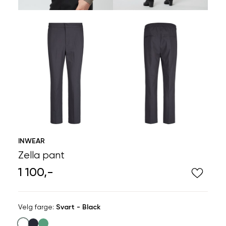
INWEAR
Zella pant
1 100,-
Velg
Velg farge:
Svart - Black
farge