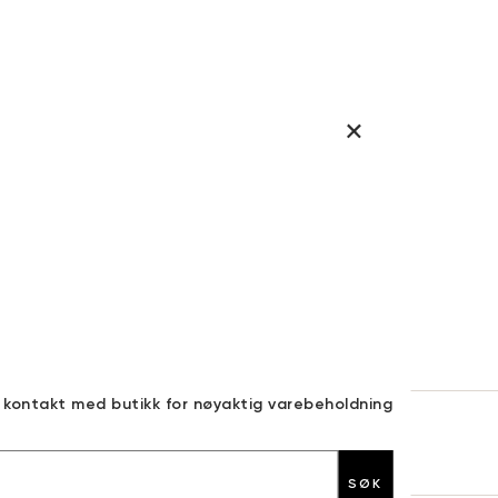
a kontakt med butikk for nøyaktig varebeholdning
30 DAGERS RETURRETT
SØK