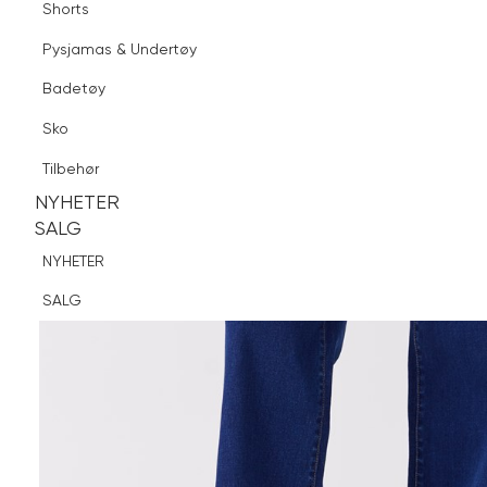
Shorts
Finn butikk
Pysjamas & Undertøy
Pysjamas & Undertøy
Sko
Badetøy
Tilbehør
Sko
NYHETER
SALG
Tilbehør
NYHETER
NYHETER
SALG
SALG
NYHETER
SALG