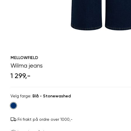
MELLOWFIELD
Wilma jeans
1 299,-
Velg
Velg farge:
Blå - Stonewashed
farge
Fri frakt på ordre over 1000,-
Størrels
Få v