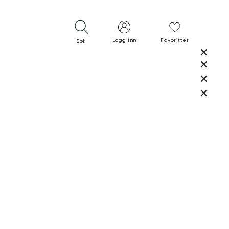
Logg inn
Favoritter
Søk
LUKK
LUKK
RASK LEVERING
GRATIS RETUR
30 DAGERS RETURRETT
LUKK
LUKK