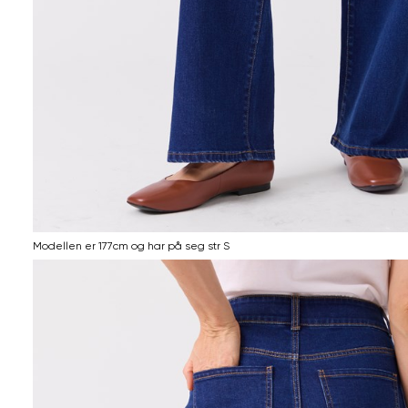
Modellen er 177cm og har på seg str S
Informasjon
om
modellhøyde
og
produkstørrelse