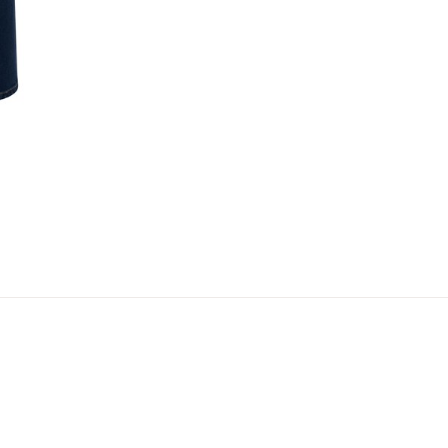
er
arsel