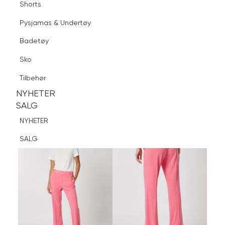
Shorts
Finn butikk
Pysjamas & Undertøy
Pysjamas & Undertøy
Sko
Badetøy
Tilbehør
Logg inn
Favoritter
Søk
Sko
NYHETER
SALG
Tilbehør
NYHETER
NYHETER
SALG
SALG
NYHETER
SALG