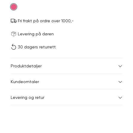
farge
Fri frakt på ordre over 1000,-
Størrels
Få v
Levering på døren
30 dagers returrett
Vi gir beskjed hvis varen 
ønsket 
L
Størrelser
Klesstørrelser
Jea
Produktdetaljer
32
34
XS
34
26-
Kundeomtaler
S
36
28-
42
44
Levering og retur
M
38
29-
Din
L
40
31
e-
XL
42
32
post