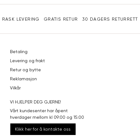
Sidebunn
XXL
44
33
RASK LEVERING
GRATIS RETUR
30 DAGERS RETURRETT
Betaling
Levering og frakt
Retur og bytte
Reklamasjon
Vilkår
VI HJELPER DEG GJERNE!
Vårt kundesenter har åpent
hverdager mellom kl 09:00 og 15:00
Klikk her for å kontakte oss