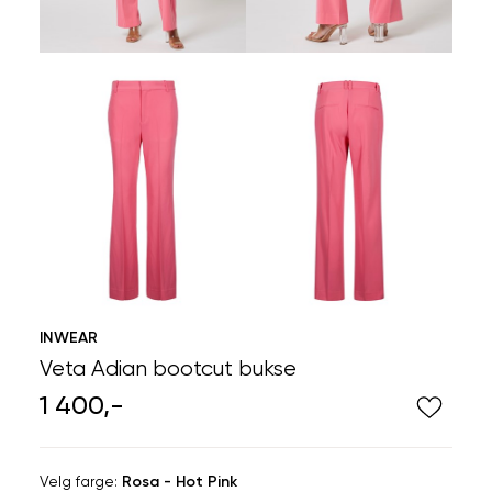
INWEAR
Veta Adian bootcut bukse
1 400,-
Velg
Velg farge:
Rosa - Hot Pink