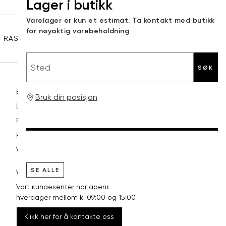
Lager i butikk
XL
42
32
post
Sidebunn
Varelager er kun et estimat. Ta kontakt med butikk
XXL
44
33
for nøyaktig varebeholdning
RASK LEVERING
GRATIS RETUR
30 DAGERS RETURRETT
Sted
SØK
Betaling
Bruk din posisjon
Levering og frakt
Retur og bytte
Reklamasjon
Vilkår
SE ALLE
VI HJELPER DEG GJERNE!
Vårt kundesenter har åpent
hverdager mellom kl 09:00 og 15:00
Klikk her for å kontakte oss