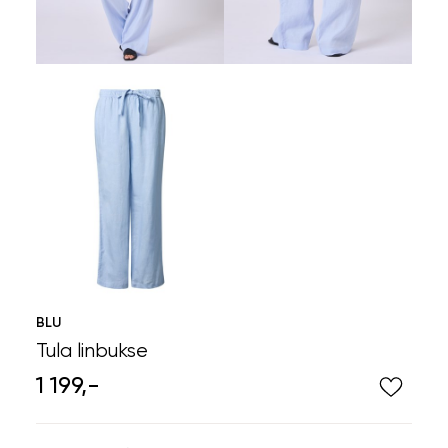
BLU
Tula linbukse
1 199,-