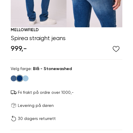
MELLOWFIELD
Spirea straight jeans
999,-
Velg
Velg farge:
Blå - Stonewashed
farge
Fri frakt på ordre over 1000,-
Størrels
Få v
Levering på døren
30 dagers returrett
Vi gir beskjed hvis varen 
ønsket 