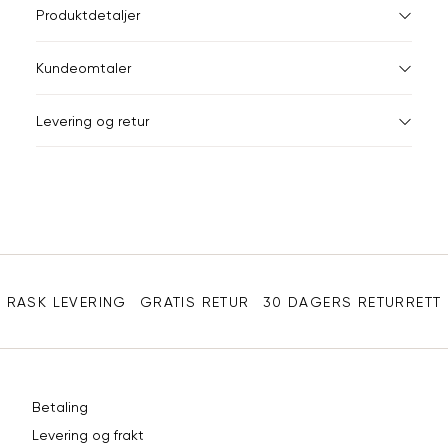
L
Størrelser
Klesstørrelser
Jea
Produktdetaljer
Din
XS
34
26-
Kundeomtaler
e-
post
S
36
28-
Levering og retur
M
38
29-
L
40
31
XL
42
32
Sidebunn
XXL
44
33
RASK LEVERING
GRATIS RETUR
30 DAGERS RETURRETT
Betaling
Levering og frakt