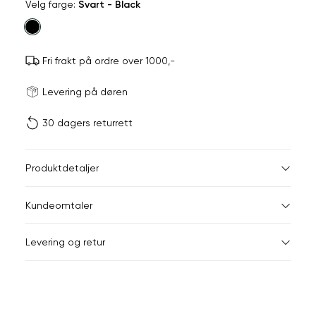
Velg
Velg farge:
Svart - Black
farge
Fri frakt på ordre over 1000,-
Størrels
Få v
Levering på døren
30 dagers returrett
Vi gir beskjed hvis varen 
ønsket 
L
Størrelser
Klesstørrelser
Jea
Produktdetaljer
Din
XS
34
26-
Kundeomtaler
e-
post
S
36
28-
Levering og retur
M
38
29-
L
40
31