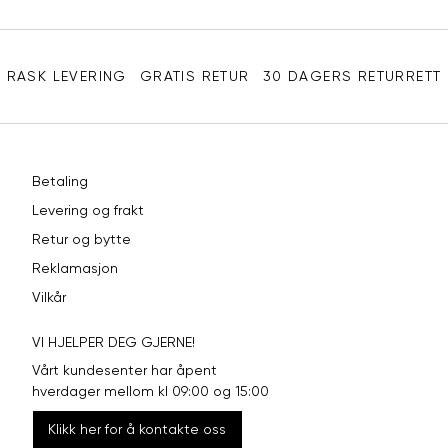
XL
42
32
Sidebunn
XXL
44
33
RASK LEVERING
GRATIS RETUR
30 DAGERS RETURRETT
Betaling
Levering og frakt
Retur og bytte
Reklamasjon
Vilkår
VI HJELPER DEG GJERNE!
Vårt kundesenter har åpent
hverdager mellom kl 09:00 og 15:00
Klikk her for å kontakte oss