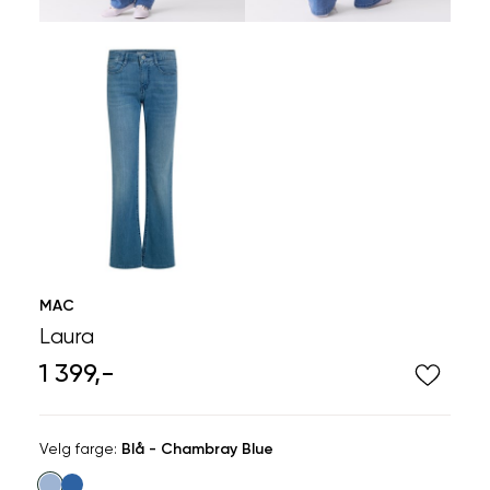
MAC
Laura
1 399,-
Velg
Velg farge:
Blå - Chambray Blue
farge