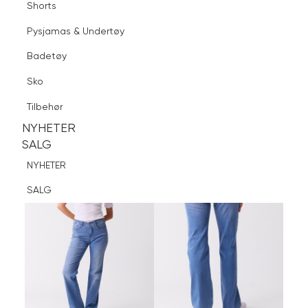
Shorts
Finn butikk
Pysjamas & Undertøy
Pysjamas & Undertøy
Sko
Badetøy
Tilbehør
Logg inn
Favoritter
Søk
Sko
NYHETER
SALG
Tilbehør
NYHETER
NYHETER
SALG
SALG
NYHETER
SALG