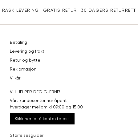
XXL
44
33
RASK LEVERING
GRATIS RETUR
30 DAGERS RETURRETT
Betaling
Levering og frakt
Retur og bytte
Reklamasjon
Vilkår
VI HJELPER DEG GJERNE!
Vårt kundesenter har åpent
hverdager mellom kl 09:00 og 15:00
Klikk her for å kontakte oss
Størrelsesguider