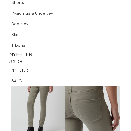
Shorts
Finn butikk
Pysjamas & Undertøy
Pysjamas & Undertøy
Sko
Badetøy
Tilbehør
Logg inn
Favoritter
Søk
Sko
NYHETER
SALG
Tilbehør
NYHETER
NYHETER
SALG
SALG
NYHETER
SALG