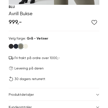
BLU
Avrill Bukse
999,-
Velg
Velg farge:
Grå - Vetiver
farge
Fri frakt på ordre over 1000,-
Størrels
Få v
Levering på døren
30 dagers returrett
Vi gir beskjed hvis varen 
ønsket 
L
Størrelser
Klesstørrelser
Jea
Produktdetaljer
34
36
XS
34
26-
Kundeomtaler