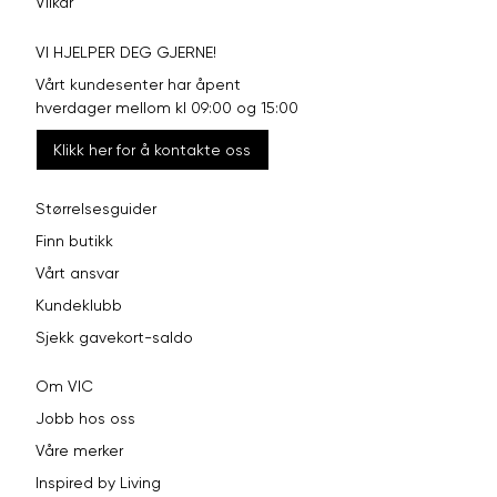
Vilkår
VI HJELPER DEG GJERNE!
Vårt kundesenter har åpent
hverdager mellom kl 09:00 og 15:00
Klikk her for å kontakte oss
Størrelsesguider
Finn butikk
Vårt ansvar
Kundeklubb
Sjekk gavekort-saldo
Om VIC
Jobb hos oss
Våre merker
Inspired by Living