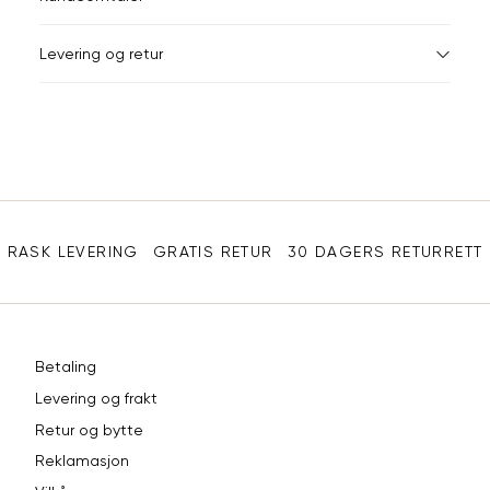
S
36
28-
44
Levering og retur
M
38
29-
Din
L
40
31
e-
XL
42
32
post
Sidebunn
XXL
44
33
RASK LEVERING
GRATIS RETUR
30 DAGERS RETURRETT
Betaling
Levering og frakt
Retur og bytte
Reklamasjon