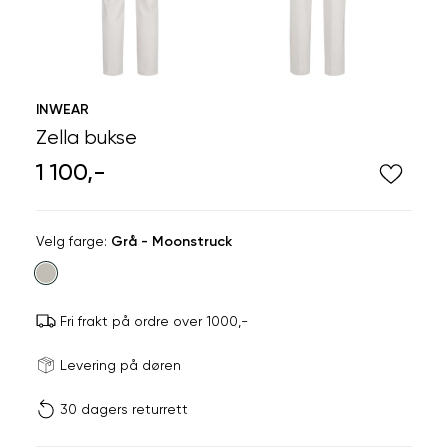
INWEAR
Zella bukse
1 100,-
Velg
Velg farge:
Grå - Moonstruck
farge
Fri frakt på ordre over 1000,-
Størrels
Få v
Levering på døren
30 dagers returrett
Vi gir beskjed hvis varen 
ønsket 