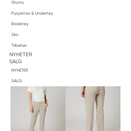
Shorts
Finn butikk
Pysjamas & Undertøy
Pysjamas & Undertøy
Sko
Badetøy
Tilbehør
Logg inn
Favoritter
Søk
Sko
NYHETER
SALG
Tilbehør
NYHETER
NYHETER
SALG
SALG
NYHETER
SALG