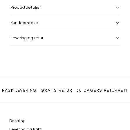
L
Størrelser
Klesstørrelser
Jea
Produktdetaljer
34
36
XS
34
26-
Kundeomtaler
S
36
28-
44
Levering og retur
M
38
29-
Din
L
40
31
e-
XL
42
32
post
Sidebunn
XXL
44
33
RASK LEVERING
GRATIS RETUR
30 DAGERS RETURRETT
Betaling
Levering og frakt