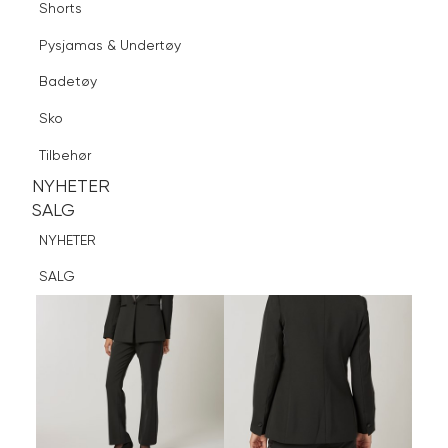
Shorts
Finn butikk
Pysjamas & Undertøy
Pysjamas & Undertøy
Sko
Badetøy
Tilbehør
Logg inn
Favoritter
Søk
Sko
NYHETER
SALG
Tilbehør
NYHETER
NYHETER
SALG
SALG
NYHETER
SALG