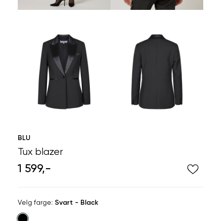
BLU
Tux blazer
1 599,-
Velg
Velg farge:
Svart - Black
farge