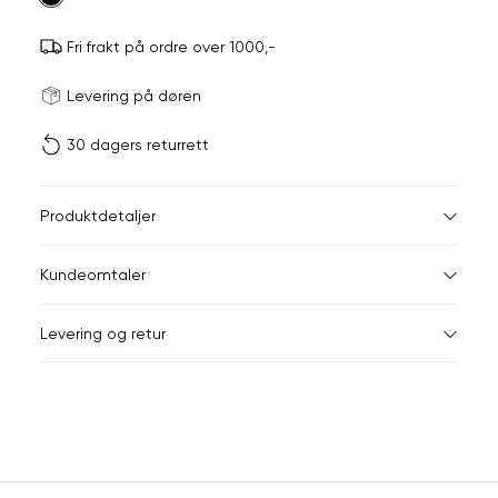
Fri frakt på ordre over 1000,-
Størrels
Få v
Levering på døren
30 dagers returrett
Vi gir beskjed hvis varen 
ønsket 
L
Størrelser
Klesstørrelser
Br
Produktdetaljer
34
36
XS
34
78
Kundeomtaler
S
36
82
44
Levering og retur
M
38
86
Din
L
40
90
e-
XL
42
94
post
Sidebunn