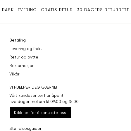
XXL
44
98
RASK LEVERING
GRATIS RETUR
30 DAGERS RETURRETT
Betaling
Levering og frakt
Retur og bytte
Reklamasjon
Vilkår
VI HJELPER DEG GJERNE!
Vårt kundesenter har åpent
hverdager mellom kl 09:00 og 15:00
Klikk her for å kontakte oss
Størrelsesguider