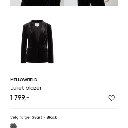
MELLOWFIELD
Juliet blazer
1 799,-
Velg
Velg farge:
Svart - Black
farge