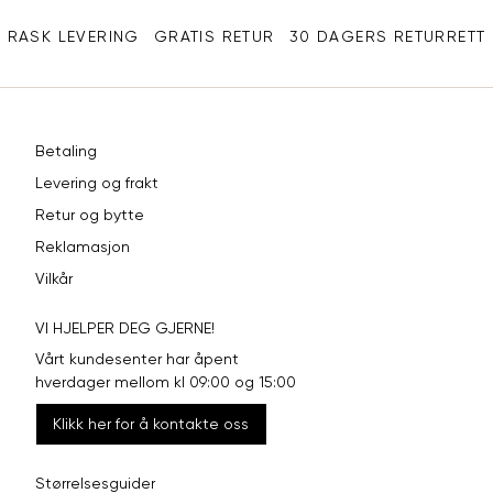
XXL
44
98
RASK LEVERING
GRATIS RETUR
30 DAGERS RETURRETT
Betaling
Levering og frakt
Retur og bytte
Reklamasjon
Vilkår
VI HJELPER DEG GJERNE!
Vårt kundesenter har åpent
hverdager mellom kl 09:00 og 15:00
Klikk her for å kontakte oss
Størrelsesguider