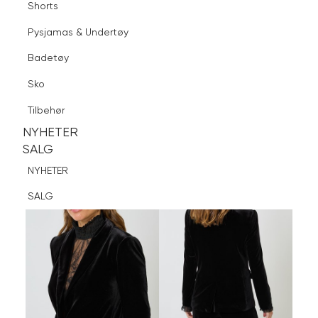
Shorts
Finn butikk
Pysjamas & Undertøy
Pysjamas & Undertøy
Sko
Badetøy
Tilbehør
Logg inn
Favoritter
Søk
Sko
NYHETER
SALG
Tilbehør
NYHETER
NYHETER
SALG
SALG
NYHETER
SALG