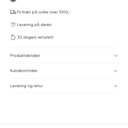
Fri frakt på ordre over 1000,-
Størrels
Få v
Levering på døren
30 dagers returrett
Vi gir beskjed hvis varen 
ønsket 
L
Størrelser
Klesstørrelser
Br
Produktdetaljer
34
36
XS
34
78
Kundeomtaler
S
36
82
44
Levering og retur
M
38
86
Din
L
40
90
e-
XL
42
94
post
Sidebunn