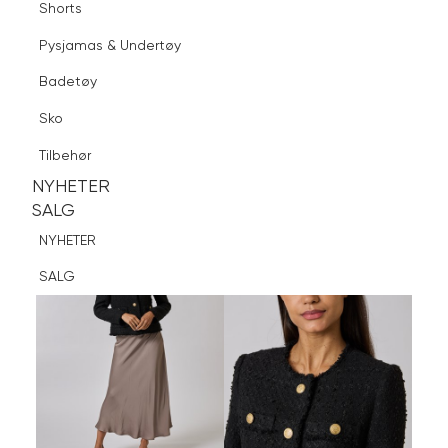
Shorts
Finn butikk
Pysjamas & Undertøy
Pysjamas & Undertøy
Sko
Badetøy
Tilbehør
Logg inn
Favoritter
Søk
Sko
NYHETER
SALG
Tilbehør
NYHETER
NYHETER
SALG
SALG
NYHETER
SALG