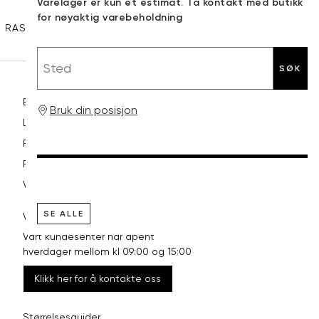
Sidebunn
Varelager er kun et estimat. Ta kontakt med butikk
XXL
44
98
for nøyaktig varebeholdning
RASK LEVERING
GRATIS RETUR
30 DAGERS RETURRETT
Sted
SØK
Betaling
Bruk din posisjon
Levering og frakt
Retur og bytte
Reklamasjon
Vilkår
SE ALLE
VI HJELPER DEG GJERNE!
Vårt kundesenter har åpent
hverdager mellom kl 09:00 og 15:00
Klikk her for å kontakte oss
Størrelsesguider