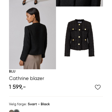
BLU
Cathrine blazer
1 599,-
Velg
Velg farge:
Svart - Black
farge