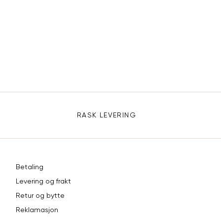
WELL MADE
Sidebunn
RASK LEVERING
Betaling
Levering og frakt
Retur og bytte
Reklamasjon