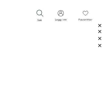
Logg inn
Favoritter
Søk
LUKK
LUKK
RASK LEVERING
GRATIS RETUR
30 DAGERS RETURRETT
LUKK
LUKK