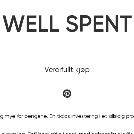
WELL SPENT
Verdifullt kjøp
 mye for pengene. En tidløs investering i et allsidig pro
stra lag. Tøff høstjakke i cord, med behagelig pilefôr