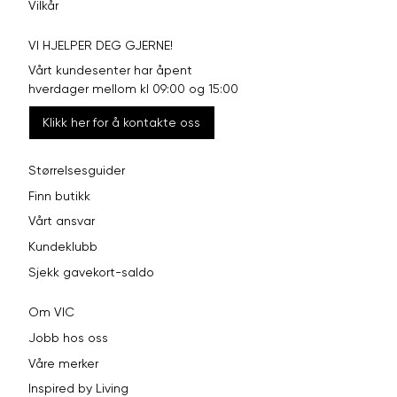
Vilkår
VI HJELPER DEG GJERNE!
Vårt kundesenter har åpent
hverdager mellom kl 09:00 og 15:00
Klikk her for å kontakte oss
Størrelsesguider
Finn butikk
Vårt ansvar
Kundeklubb
Sjekk gavekort-saldo
Om VIC
Jobb hos oss
Våre merker
Inspired by Living