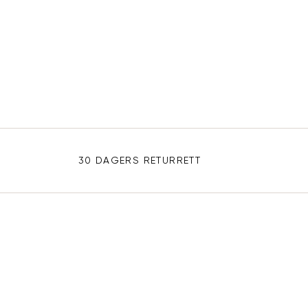
WELL DRESSED
WELL DESERVED
30 DAGERS RETURRETT