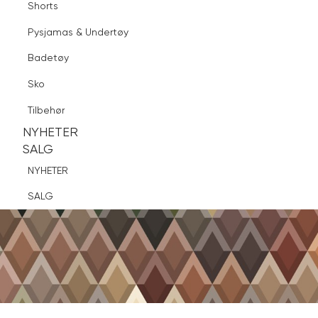
Shorts
Finn butikk
Pysjamas & Undertøy
Pysjamas & Undertøy
Sko
Badetøy
Tilbehør
Sko
NYHETER
SALG
Tilbehør
NYHETER
NYHETER
SALG
SALG
NYHETER
SALG