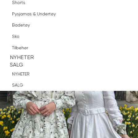
Shorts
Finn butikk
Pysjamas & Undertøy
Pysjamas & Undertøy
Sko
Badetøy
Tilbehør
Logg inn
Favoritter
Søk
Sko
NYHETER
SALG
Tilbehør
NYHETER
NYHETER
SALG
SALG
NYHETER
SALG