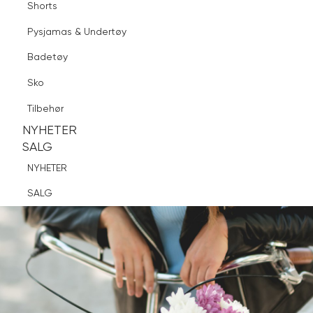
Shorts
Finn butikk
Pysjamas & Undertøy
Pysjamas & Undertøy
Sko
Badetøy
Tilbehør
Logg inn
Favoritter
Søk
Sko
NYHETER
SALG
Tilbehør
NYHETER
NYHETER
SALG
SALG
NYHETER
SALG