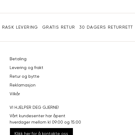
Sidebunn
RASK LEVERING
GRATIS RETUR
30 DAGERS RETURRETT
Betaling
Levering og frakt
Retur og bytte
Reklamasjon
Vilkår
VI HJELPER DEG GJERNE!
Vårt kundesenter har åpent
hverdager mellom kl 09:00 og 15:00
Klikk her for å kontakte oss