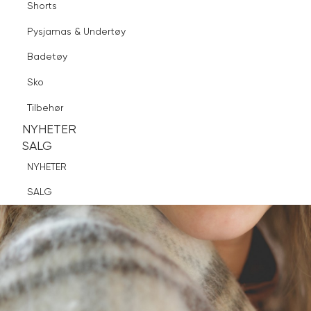
Shorts
Finn butikk
Pysjamas & Undertøy
Pysjamas & Undertøy
Sko
Badetøy
Tilbehør
Logg inn
Favoritter
Søk
Sko
NYHETER
SALG
Tilbehør
NYHETER
NYHETER
SALG
SALG
NYHETER
SALG