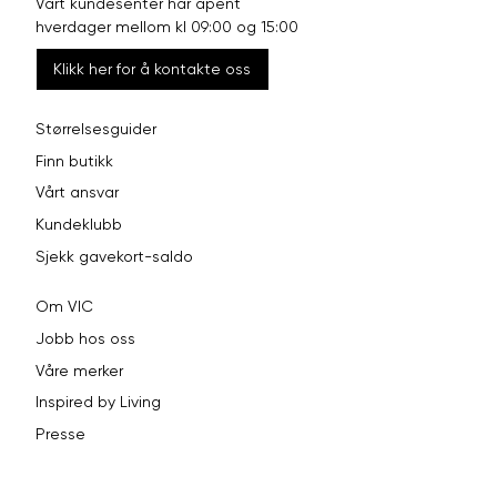
Vårt kundesenter har åpent
hverdager mellom kl 09:00 og 15:00
Klikk her for å kontakte oss
Størrelsesguider
Finn butikk
Vårt ansvar
Kundeklubb
Sjekk gavekort-saldo
Om VIC
Jobb hos oss
Våre merker
Inspired by Living
Presse