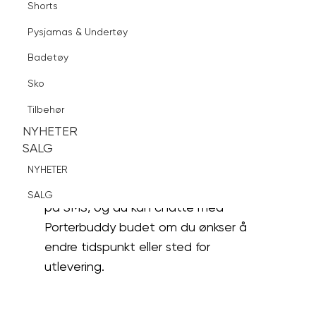
Shorts
Kundeservice
Levering og frakt
Finn butikk
Pysjamas & Undertøy
Porterbuddy
Pysjamas & Undertøy
Sko
Hvordan spore pakke med Porterbuddy?
Badetøy
Tilbehør
Logg inn
Favoritter
Søk
Sko
NYHETER
Hvordan spore
SALG
Tilbehør
pakke med
NYHETER
Porterbuddy?
NYHETER
SALG
SALG
NYHETER
Alle varer kan spores ved en link sendt
SALG
på SMS, og du kan chatte med
Porterbuddy budet om du ønkser å
endre tidspunkt eller sted for
utlevering.