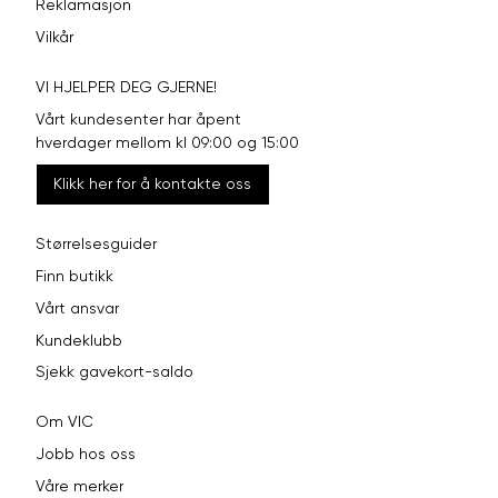
Reklamasjon
Vilkår
VI HJELPER DEG GJERNE!
Vårt kundesenter har åpent
hverdager mellom kl 09:00 og 15:00
Klikk her for å kontakte oss
Størrelsesguider
Finn butikk
Vårt ansvar
Kundeklubb
Sjekk gavekort-saldo
Om VIC
Jobb hos oss
Våre merker