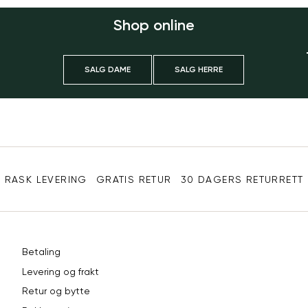
Shop online
SALG DAME
SALG HERRE
Sidebunn
RASK LEVERING
GRATIS RETUR
30 DAGERS RETURRETT
Betaling
Levering og frakt
Retur og bytte