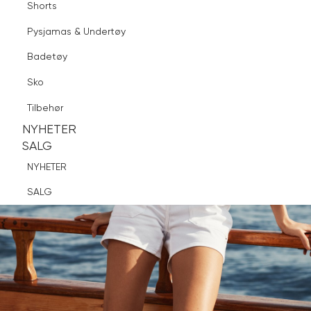
Shorts
Finn butikk
Pysjamas & Undertøy
Pysjamas & Undertøy
Sko
Badetøy
Tilbehør
Sko
NYHETER
SALG
Tilbehør
NYHETER
NYHETER
SALG
SALG
NYHETER
SALG