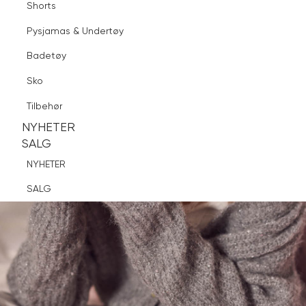
Shorts
Finn butikk
Pysjamas & Undertøy
Pysjamas & Undertøy
Sko
Badetøy
Tilbehør
Logg inn
Favoritter
Søk
Sko
NYHETER
SALG
Tilbehør
NYHETER
NYHETER
SALG
SALG
NYHETER
SALG