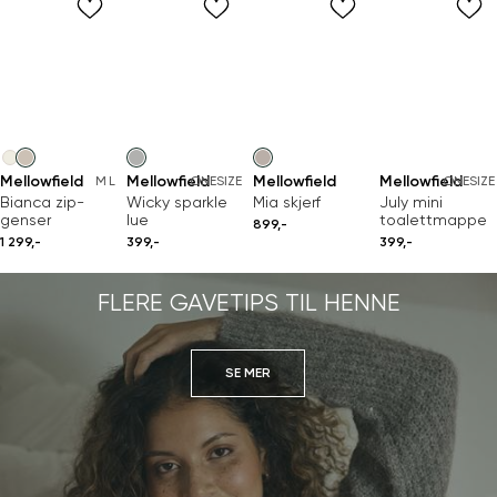
Mellowfield
Mellowfield
Mellowfield
Mellowfield
M
L
ONESIZE
ONESIZE
Bianca zip-
Wicky sparkle
Mia skjerf
July mini
genser
lue
toalettmappe
899,-
1 299,-
399,-
399,-
FLERE GAVETIPS TIL HENNE
SE MER