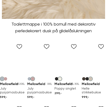
Toalettmappe i 100% bomull med dekorativ
perledekorert dusk på glidelåslukningen
Mellowfield
Mellowfield
Mellowfield
Mellowfield
XS
XXL
XXL
XS
L
XXL
July
July
Poppy singlet
Helle
pysjamasbukse
pysjamasbukse
strikkebukse
299,-
599,-
599,-
999,-