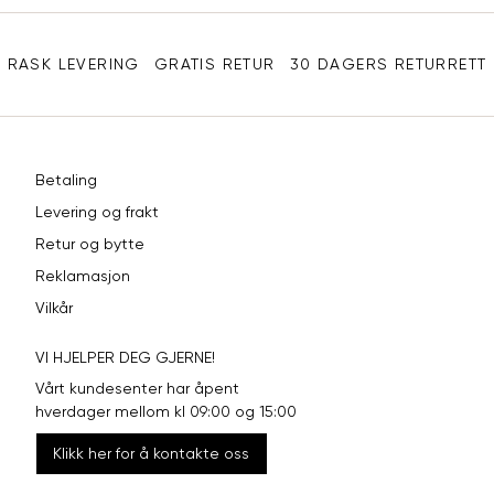
Sidebunn
RASK LEVERING
GRATIS RETUR
30 DAGERS RETURRETT
Betaling
Levering og frakt
Retur og bytte
Reklamasjon
Vilkår
VI HJELPER DEG GJERNE!
Vårt kundesenter har åpent
hverdager mellom kl 09:00 og 15:00
Klikk her for å kontakte oss