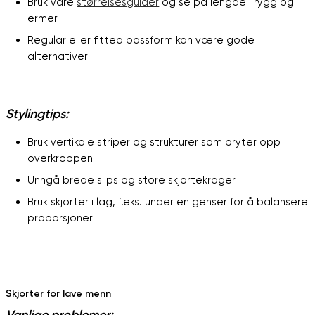
Bruk våre
størrelsesguider
og se på lengde i rygg og
ermer
Regular eller fitted passform kan være gode
alternativer
Stylingtips:
Bruk vertikale striper og strukturer som bryter opp
overkroppen
Unngå brede slips og store skjortekrager
Bruk skjorter i lag, f.eks. under en genser for å balansere
proporsjoner
Skjorter for lave menn
Vanlige problemer: