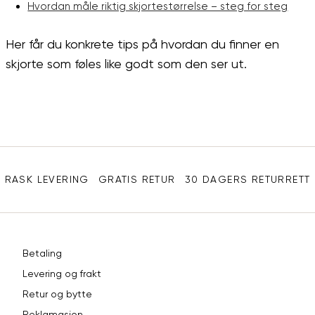
Hvordan måle riktig skjortestørrelse – steg for steg
Her får du konkrete tips på hvordan du finner en
skjorte som føles like godt som den ser ut.
Sidebunn
RASK LEVERING
GRATIS RETUR
30 DAGERS RETURRETT
Betaling
Levering og frakt
Retur og bytte
Reklamasjon