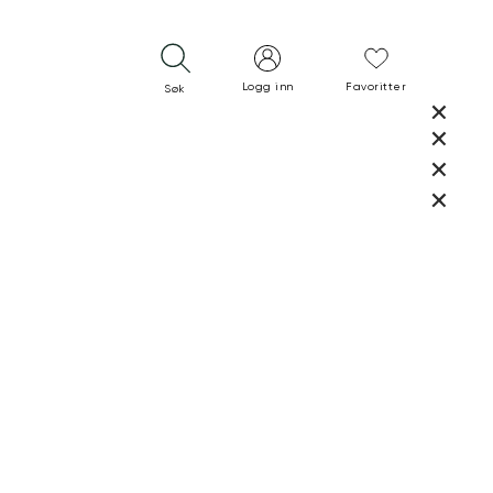
Logg inn
Favoritter
Søk
LUKK
LUKK
RASK LEVERING
GRATIS RETUR
30 DAGERS RETURRETT
LUKK
LUKK