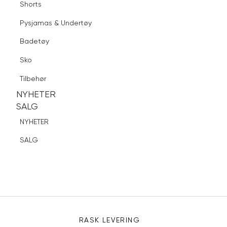
Shorts
T-skjorter & Piqué
Finn butikk
Pysjamas & Undertøy
Bukser & Jeans
Pysjamas & Undertøy
Sko
Blazere
Badetøy
Tilbehør
Dressbukser
Sko
NYHETER
Shorts
SALG
Tilbehør
Pysjamas & Undertøy
NYHETER
NYHETER
Badetøy
SALG
SALG
Sko
NYHETER
Tilbehør
SALG
Sidebunn
RASK LEVERING