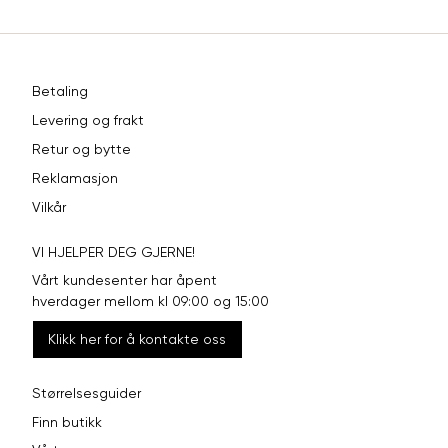
Betaling
Levering og frakt
Retur og bytte
Reklamasjon
Vilkår
VI HJELPER DEG GJERNE!
Vårt kundesenter har åpent
hverdager mellom kl 09:00 og 15:00
Klikk her for å kontakte oss
Størrelsesguider
Finn butikk