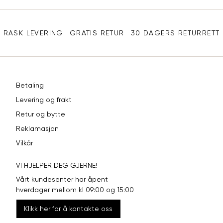
Sidebunn
RASK LEVERING
GRATIS RETUR
30 DAGERS RETURRETT
Betaling
Levering og frakt
Retur og bytte
Reklamasjon
Vilkår
VI HJELPER DEG GJERNE!
Vårt kundesenter har åpent
hverdager mellom kl 09:00 og 15:00
Klikk her for å kontakte oss