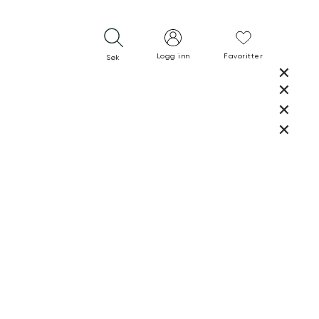
Logg inn
Favoritter
Søk
LUKK
LUKK
RASK LEVERING
GRATIS RETUR
30 DAGERS RETURRETT
LUKK
LUKK