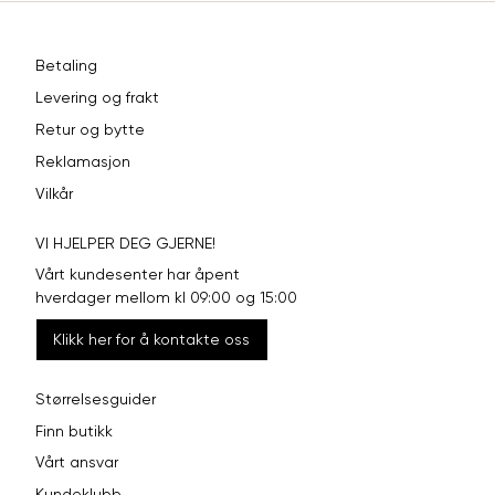
Betaling
Levering og frakt
Retur og bytte
Reklamasjon
Vilkår
VI HJELPER DEG GJERNE!
Vårt kundesenter har åpent
hverdager mellom kl 09:00 og 15:00
Klikk her for å kontakte oss
Størrelsesguider
Finn butikk
Vårt ansvar
Kundeklubb