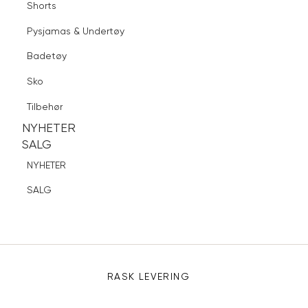
Shorts
Gensere & Cardigans
Finn butikk
Pysjamas & Undertøy
Bukser & Jeans
Pysjamas & Undertøy
Sko
Topper & T-skjorter
Badetøy
Tilbehør
Blazere
Sko
NYHETER
Shorts
SALG
Tilbehør
Pysjamas & Undertøy
NYHETER
NYHETER
Sko
SALG
SALG
Tilbehør
NYHETER
SALG
Sidebunn
RASK LEVERING